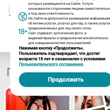
для удобства я публикую в св
которых размещаются на Сайте. Услуги
оказываются сторонними лицами самостоятельн
телеграм-каналах.
и под свою ответственность.
Следите за обновлениями!
На Сайте не допускается размещение информаци
об интим-услугах, услугах для пар, а также услугах
предназначенных для лиц своего пола.
Сайт содержит эротические фото- и
Все ТГ каналы Дона Массажио
видеоматериалы и предназначен исключительно
для совершеннолетних пользователей.
Нажимая кнопку «Продолжить»,
Пользователь подтверждает, что достиг
возраста 18 лет и ознакомлен с условиями
Пользовательского соглашения.
ПОСЛЕДНИЕ ЗАПИСИ В ЖУР
Продолжить
30 июля 2026
29 июля 2026