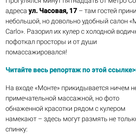
Прогулялся минут пятнадцать от метро Со
адреса
ул. Часовая, 17
– там гостей прин
небольшой, но довольно удобный салон «
Carlo». Разорил их кулер с холодной водич
пофоткал просторы и от души
помассажировался!
Читайте весь репортаж по эт
ой сс
ылке>
На входе «Монте» прикидывается ничем н
примечательной массажной, но фото
обнаженной красотки рядом с кулером
намекают – здесь могут размять не тольк
спинку: