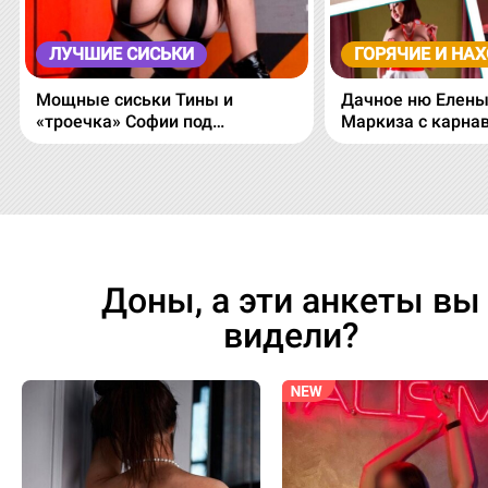
ЛУЧШИЕ СИСЬКИ
ГОРЯЧИЕ И НА
Мощные сиськи Тины и
Дачное ню Елены
«троечка» Софии под
Маркиза с карнав
водопадом!
Доны, а эти анкеты вы
видели?