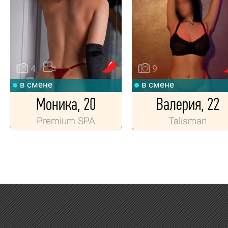
4
9
в смене
в смене
Моника, 20
Валерия, 22
Premium SPA
Talisman