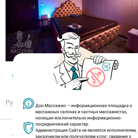
Читайте весь репортаж по этой сс
Рубрика:
Интерьеры
Дон Массажио — информационная площадка о
массажных салонах и частных массажистах,
носящая исключительно информационно-
посреднический характер.
Администрация Сайта не является исполнителем,
Доны, напоминаю, что все нов
заказчиком или получателем услуг, сведения о