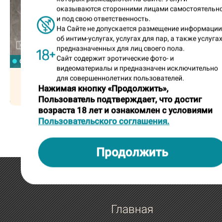
оказываются сторонними лицами самостоятельн
и под свою ответственность.
На Сайте не допускается размещение информаци
об интим-услугах, услугах для пар, а также услугах
5
11
предназначенных для лиц своего пола.
Сайт содержит эротические фото- и
c 11:00 до 3:00
круглосуточно
видеоматериалы и предназначен исключительно
Дарья, 28
Марьяна, 25
для совершеннолетних пользователей.
Нажимая кнопку «Продолжить»,
частная
частная
Пользователь подтверждает, что достиг
возраста 18 лет и ознакомлен с условиями
Пользовательского соглашения.
Продолжить
Главная