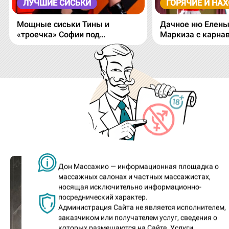
ЛУЧШИЕ СИСЬКИ
ГОРЯЧИЕ И НА
Мощные сиськи Тины и
Дачное ню Елены
«троечка» Софии под
Маркиза с карнав
водопадом!
Доны, а эти анкеты вы
видели?
Дон Массажио — информационная площадка о
массажных салонах и частных массажистах,
носящая исключительно информационно-
посреднический характер.
Администрация Сайта не является исполнителем,
заказчиком или получателем услуг, сведения о
которых размещаются на Сайте. Услуги