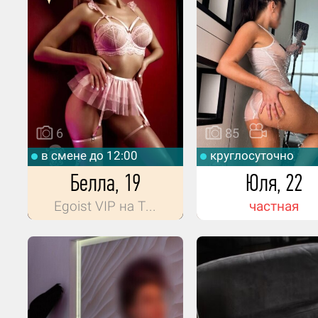
6
85
в смене до 12:00
круглосуточно
Белла, 19
Юля, 22
Egoist VIP на Т...
частная