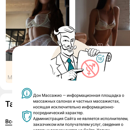
23
21
отдыхает
отдыхает
Алла, 28
Женя, 23
Малика на Загородном
Малика на Загород
Дон Массажио — информационная площадка о
массажных салонах и частных массажистах,
Таня в Журнале ДМ
носящая исключительно информационно-
посреднический характер.
Администрация Сайта не является исполнителем,
1
1
Все
Лучшие сиськи
заказчиком или получателем услуг, сведения о