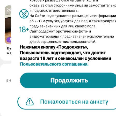
которых размещаются на Сайте. Услуги
оказываются сторонними лицами самостоятельн
26 апреля 2025
и под свою ответственность.
На Сайте не допускается размещение информаци
об интим-услугах, услугах для пар, а также услугах
предназначенных для лиц своего пола.
Сайт содержит эротические фото- и
видеоматериалы и предназначен исключительно
ЛУЧШИЕ СИСЬКИ
для совершеннолетних пользователей.
Нажимая кнопку «Продолжить»,
Лучшие сиськи от 26 апреля:
Пользователь подтверждает, что достиг
манящая «тройка» Веры,
чувственные фото Вероники и
возраста 18 лет и ознакомлен с условиями
соблазнительная «четверка»
Пользовательского соглашения.
Кристины!
Таня (номер анкеты: 553842)
Продолжить
анкета размещена салоном «Малика на Загородном» бо
назад
Пожаловаться на анкету