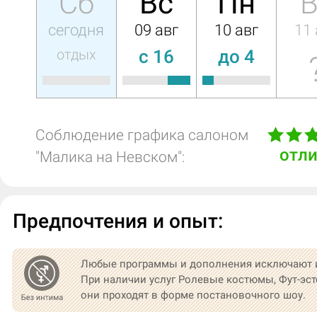
Сб
Вс
Пн
В
сегодня
09 авг
10 авг
11 
отдых
c 16
до 4
Соблюдение графика салоном
отл
"Малика на Невском":
Предпочтения и опыт:
Любые программы и дополнения исключают 
При наличии услуг Ролевые костюмы, Фут-эст
они проходят в форме постановочного шоу.