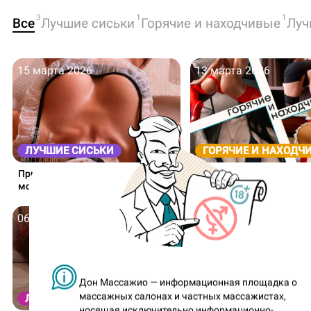
3
1
1
Все
Лучшие сиськи
Горячие и находчивые
Луч
15 марта 2026
13 марта 2026
ЛУЧШИЕ СИСЬКИ
ГОРЯЧИЕ И НАХОДЧ
Приподнятая грудь Настеньки и
Красная шапочка Катрин
мощная «тройка» Оксаны!
пылкая готесса Нана!
06 марта 2026
Дон Массажио — информационная площадка о
массажных салонах и частных массажистах,
ЛУЧШИЕ ПОПКИ
носящая исключительно информационно-