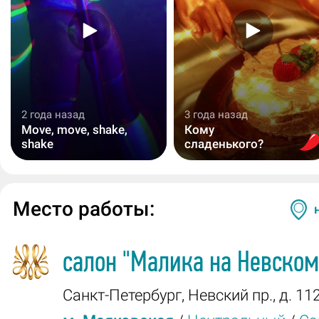
2 года назад
3 года назад
Move, move, shake,
Кому
shake
сладенького?
Место работы:
салон
"Малика на Невском
Санкт-Петербург
,
Невский пр., д. 11