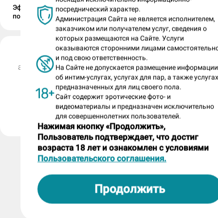
Эффектная подача Леры и упругий
посреднический характер.
попец Ули!
Администрация Сайта не является исполнителем,
заказчиком или получателем услуг, сведения о
которых размещаются на Сайте. Услуги
оказываются сторонними лицами самостоятельн
Ника (номер анкеты: 296020)
и под свою ответственность.
анкета размещена салоном «Малика на Невском» боле
На Сайте не допускается размещение информаци
назад
об интим-услугах, услугах для пар, а также услугах
предназначенных для лиц своего пола.
Сайт содержит эротические фото- и
Пожаловаться на анкету
видеоматериалы и предназначен исключительно
для совершеннолетних пользователей.
Нажимая кнопку «Продолжить»,
Пользователь подтверждает, что достиг
возраста 18 лет и ознакомлен с условиями
Пользовательского соглашения.
Продолжить