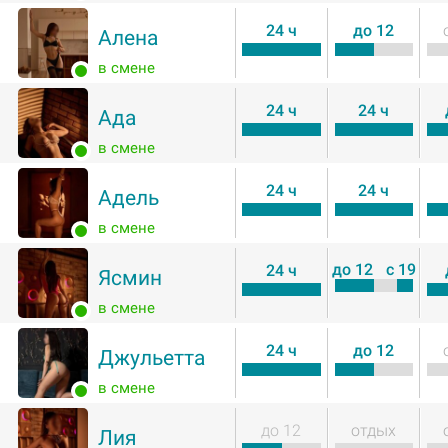
24 ч
до 12
Алена
в смене
24 ч
24 ч
Ада
в смене
24 ч
24 ч
Адель
в смене
до 12
с 19
24 ч
Ясмин
в смене
24 ч
до 12
Джульетта
в смене
до 12
отдых
Лия