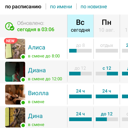
по расписанию
по имени
по новизне
Вс
Пн
Обновлено:
сегодня в 03:06
сегодня
10 авг.
1
до 8
отдых
Алиса
в смене до 8:00
до 12
c 12
Диана
в смене до 12:00
24 ч
24 ч
Виолла
в смене
24 ч
до 12
Дина
в смене