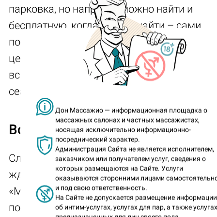
парковка, но напротив можно найти и
бесплатную, когда можно найти – сами
понимаете, салон расположен недалеко от
центра, рядом с вокзалом. Но о местах па
всегда можно уточнить у админа при запи
сеанс.
Дон Массажио — информационная площадка о
массажных салонах и частных массажистах,
Встреча
носящая исключительно информационно-
посреднический характер.
Администрация Сайта не является исполнителем,
Сложно сказать, какой степени брутальнос
заказчиком или получателем услуг, сведения о
которых размещаются на Сайте. Услуги
ждал от салона эротического массажа
оказываются сторонними лицами самостоятельн
и под свою ответственность.
«Медведь» – название располагает, сами
На Сайте не допускается размещение информаци
понимаете, – но, спустившись к цокольно
об интим-услугах, услугах для пар, а также услугах
предназначенных для лиц своего пола.