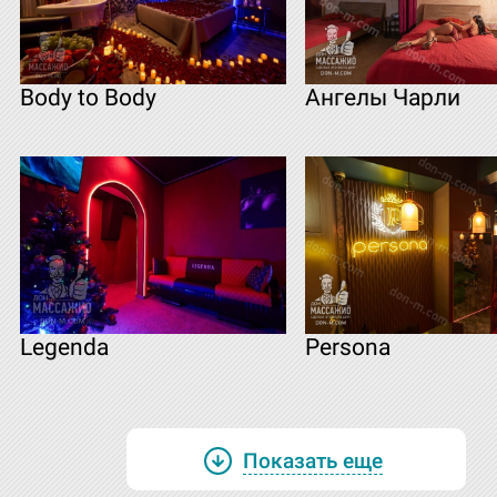
Body to Body
Ангелы Чарли
Legenda
Persona
Показать еще