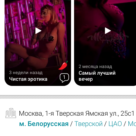
2 месяца назад
3 недели назад
Самый лучший
1
Чистая эротика
вечер
Москва
,
1-я Тверская Ямская ул., 25с1
м. Белорусская
/
Тверской
/
ЦАО
/
Мо