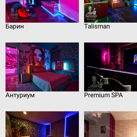
Барин
Talisman
Антуриум
Premium SPA