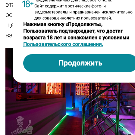
этажу, решил: какой-то другой брутальност
Сайт содержит эротические фото- и
видеоматериалы и предназначен исключительно
результат меня более чем устраивает. Ре
для совершеннолетних пользователей.
щеголяет симпатичным баром, да и на пе
Нажимая кнопку «Продолжить»,
Пользователь подтверждает, что достиг
взгляд выглядит помещение как бар.
возраста 18 лет и ознакомлен с условиями
Пользовательского соглашения.
Продолжить