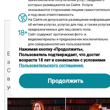
которых размещаются на Сайте. Услуги
оказываются сторонними лицами самостоятельн
и под свою ответственность.
На Сайте не допускается размещение информаци
об интим-услугах, услугах для пар, а также услугах
Саша
предназначенных для лиц своего пола.
Сайт содержит эротические фото- и
салон
«Reflex»
видеоматериалы и предназначен исключительно
для совершеннолетних пользователей.
Нажимая кнопку «Продолжить»,
Если вы души не чаете в смешении офици
Пользователь подтверждает, что достиг
возраста 18 лет и ознакомлен с условиями
эротики, то офисно-игривый костюм рыж
Пользовательского соглашения.
Саши вам точно придется по вкусу. А есл
вы любитель пышной груди, то тут точно 
Продолжить
устоять!