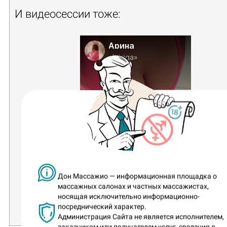
И видеосессии тоже:
Арина
«Intriga»
Дон Массажио — информационная площадка о
массажных салонах и частных массажистах,
3 месяца назад
носящая исключительно информационно-
Размерчик что
посреднический характер.
надо
Администрация Сайта не является исполнителем,
заказчиком или получателем услуг, сведения о