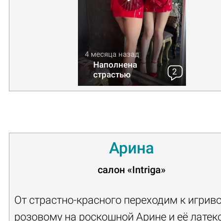
4 месяца назад
Наполнена
2
страстью
Арина
салон
«Intriga»
От страстно-красного переходим к игриво
розовому на роскошной Арине и её латек