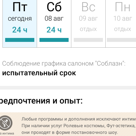
Пт
Сб
Вс
Пн
сегодня
08 авг
09 авг
10 авг
24 ч
24 ч
отдых
отдых
Соблюдение графика салоном "Соблазн":
испытательный срок
редпочтения и опыт:
Любые программы и дополнения исключают интим
При наличии услуг Ролевые костюмы, Фут-эстетика,
они проходят в форме постановочного шоу.