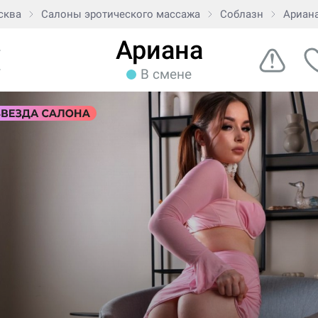
сква
Салоны эротического массажа
Соблазн
Ариан
Ариана
В смене