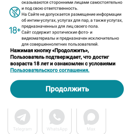
оказываются сторонними лицами самостоятельно
и под свою ответственность.
есто работы:
на ка
На Сайте не допускается размещение информации
об интим-услугах, услугах для пар, а также услугах,
предназначенных для лиц своего пола.
салон
"Соблазн"
Сайт содержит эротические фото- и
видеоматериалы и предназначен исключительно
для совершеннолетних пользователей.
Москва
,
ул, Профсоюзная, 103А
Нажимая кнопку «Продолжить»,
Пользователь подтверждает, что достиг
м. Академическая
/
Академический
/
возраста 18 лет и ознакомлен с условиями
ЮЗАО
/
Москва
Пользовательского соглашения.
Продолжить
Показать телефон