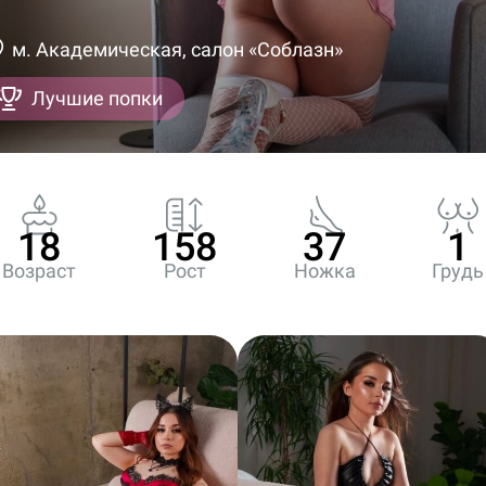
м. Академическая, салон «Соблазн»
Лучшие попки
18
158
37
1
Возраст
Рост
Ножка
Грудь