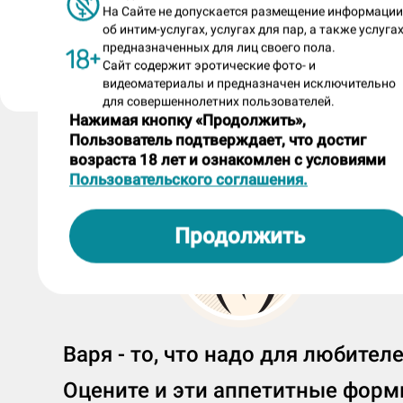
анкета размещена салоном «Reflex» 14.05.2026
На Сайте не допускается размещение информаци
об интим-услугах, услугах для пар, а также услугах
предназначенных для лиц своего пола.
Пожаловаться на анкету
Сайт содержит эротические фото- и
видеоматериалы и предназначен исключительно
для совершеннолетних пользователей.
Нажимая кнопку «Продолжить»,
Пользователь подтверждает, что достиг
возраста 18 лет и ознакомлен с условиями
Пользовательского соглашения.
Продолжить
Варя - то, что надо для любител
Оцените и эти аппетитные фор