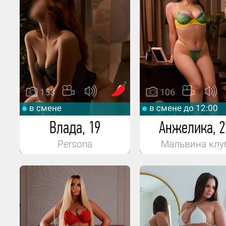
153
106
в смене
в смене до 12:00
Влада, 19
Анжелика, 2
Persona
Мальвина клу