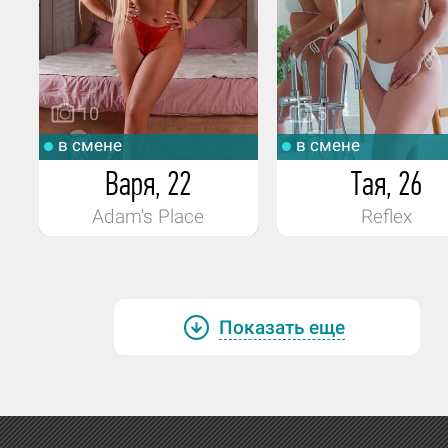
10
5
в смене
в смене
Варя, 22
Тая, 26
Adam's Place
Reflex
Показать еще