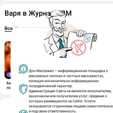
Варя в Журнале ДМ
1
1
Все
Лучшие сиськи
15 мая 2026
Дон Массажио — информационная площадка о
ЛУЧШИЕ СИСЬКИ
массажных салонах и частных массажистах,
носящая исключительно информационно-
Барное ню Насти и «четверка» ле
посреднический характер.
натюрель от Лизы!
Администрация Сайта не является исполнителем,
заказчиком или получателем услуг, сведения о
которых размещаются на Сайте. Услуги
Варя (номер анкеты: 678457)
оказываются сторонними лицами самостоятельн
и под свою ответственность.