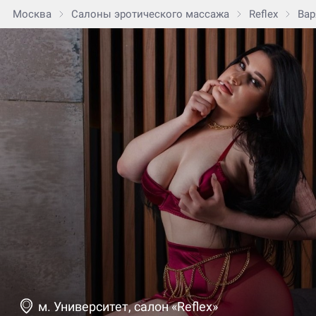
Москва
Салоны эротического массажа
Reflex
Вар
м. Университет, салон «Reflex»