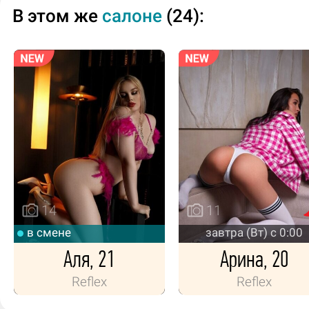
В этом же
салоне
(24):
14
11
в смене
завтра (Вт) с 0:00
Аля, 21
Арина, 20
Reflex
Reflex