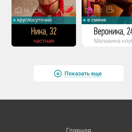
56
102
круглосуточно
в смене
Ника, 32
Вероника, 2
частная
Мальвина клу
Показать еще
Главная