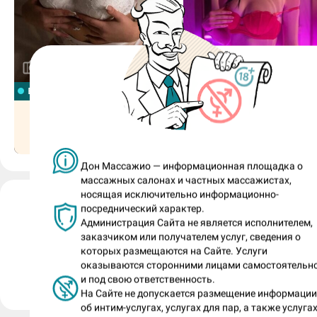
5
9
в смене
сегодня (Вс) c 12:0
Дарина, 20
Кира, 20
Шоколадный заяц
Шоколадный зая
Дон Массажио — информационная площадка о
массажных салонах и частных массажистах,
носящая исключительно информационно-
Мила (номер анкеты: 641934)
посреднический характер.
Администрация Сайта не является исполнителем,
анкета размещена салоном «Шоколадный заяц» 12.0
заказчиком или получателем услуг, сведения о
которых размещаются на Сайте. Услуги
оказываются сторонними лицами самостоятельн
Пожаловаться на анкету
и под свою ответственность.
На Сайте не допускается размещение информаци
об интим-услугах, услугах для пар, а также услугах