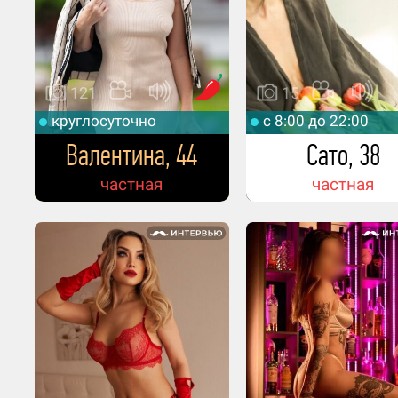
121
15
круглосуточно
c 8:00 до 22:00
Валентина, 44
Сато, 38
частная
частная