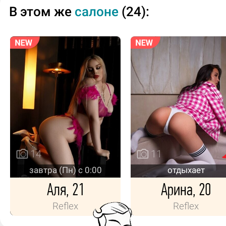
В этом же
салоне
(24):
14
11
завтра (Пн) с 0:00
отдыхает
Аля, 21
Арина, 20
Reflex
Reflex