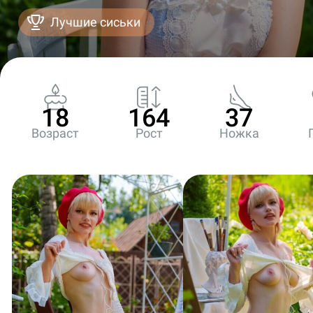
Лучшие сиськи
18
164
37
Возраст
Рост
Ножка