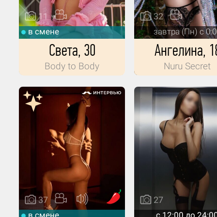
11
32
в смене
завтра (Пн) с 0:
Света, 30
Ангелина, 1
Body to Body
Nuru Secret
37
27
в смене
c 12:00 до 24:0