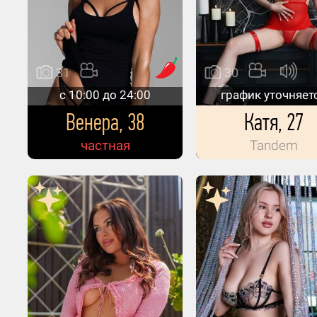
31
30
c 10:00 до 24:00
график уточняет
Венера, 38
Катя, 27
частная
Tandem