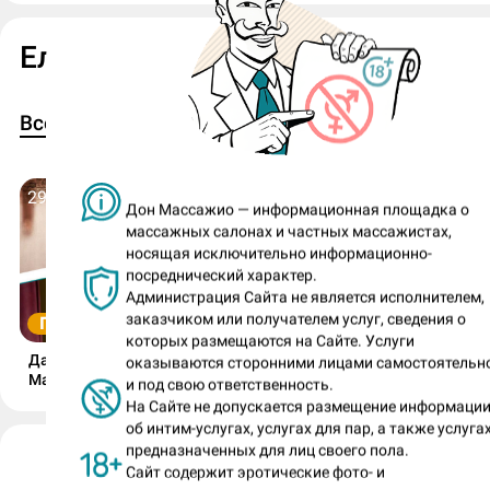
Елена в Журнале ДМ
2
1
1
Все
Горячие и находчивые
Лучшие сиськи
29 июля 2026
18 июля 2026
Дон Массажио — информационная площадка о
массажных салонах и частных массажистах,
носящая исключительно информационно-
посреднический характер.
Администрация Сайта не является исполнителем,
заказчиком или получателем услуг, сведения о
ГОРЯЧИЕ И НАХОДЧИВЫЕ
ЛУЧШИЕ СИСЬКИ
которых размещаются на Сайте. Услуги
Дачное ню Елены и прекрасная
Мощнейшие буфера Али
оказываются сторонними лицами самостоятельн
Маркиза с карнавала!
скульптурная «двоечка»
и под свою ответственность.
На Сайте не допускается размещение информаци
об интим-услугах, услугах для пар, а также услугах
предназначенных для лиц своего пола.
Елена (номер анкеты: 576263)
Сайт содержит эротические фото- и