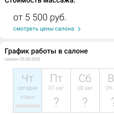
Стоимость массажа:
от 5 500 руб.
смотреть цены салона
График работы в салоне
сверен 05.08.2026
Чт
Пт
Сб
В
сегодня
07 авг
08 авг
09 
отдых
?
?