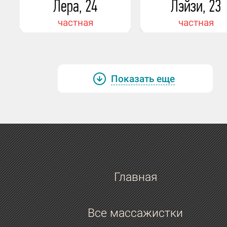
Лера, 24
Лэйзи, 23
коронное блюдо?
частная
частная
Да. Паста карбонара.
Как ты относишься к алкоголю, может
любимый напиток, коктейль?
Показать еще
Да, люблю Лонг-Айленд.
Как ты относишься к спорту, занимае
ли чем-то сейчас, может занималась 
то серьезно раньше?
Нет. Не занималась и не занимаюсь.
Главная
Водишь ли ты машину?
Все массажистки
Нет.