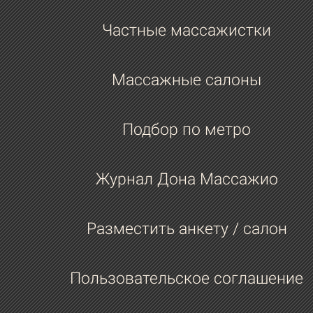
Если тебя везут, ты любишь быструю е
Частные массажистки
адреналин, или аккуратно и по прави
Аккуратно, по правилам.
Массажные салоны
Есть ли любимое место для путешест
или может где-то желаешь побывать 
Подбор по метро
будущем?
Да, в Японии.
Журнал Дона Массажио
Любимые фильмы, сериалы? Может, ч
то запомнилось из последнего? Жанр
Разместить анкету / салон
какой-то?
Ужасы.
Пользовательское соглашение
Какого известного актера или