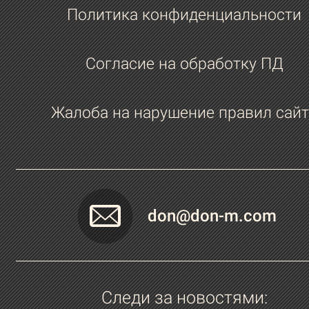
музыкального исполнителя ты хотела
Политика конфиденциальности
видеть у тебя в гостях на массаже?
Кендрик Ламар.
Согласие на обработку ПД
Книга, которую ты с удовольствием г
Жалоба на нарушение правил сайт
перечитать или порекомендовать?
Маркиз де Сада "120 дней Содома".
Какое качество у мужчин ты считаеш
самым важным?
don@don-m.com
Доброта.
Следи за новостями: