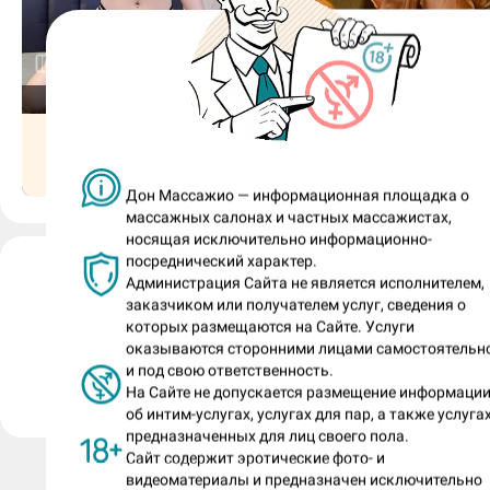
Во время сеанса ты любишь общаться
3
7
гостем или предпочитаешь тишину?
отдыхает
отдыхает
Общаться.
Диана, 19
Светлана, 45
Пришел гость на базовую часовую
Мишель
Мишель
программу. Посоветуй ему твой люб
Дон Массажио — информационная площадка о
массажных салонах и частных массажистах,
доп к стандарту?
носящая исключительно информационно-
посреднический характер.
Лида (номер анкеты: 287406)
Фут-эстетика.
Администрация Сайта не является исполнителем,
анкета размещена салоном «Мишель» 15.09.202
заказчиком или получателем услуг, сведения о
Нравятся ли тебе необычные просьбы
которых размещаются на Сайте. Услуги
оказываются сторонними лицами самостоятельн
гостей, нестандартные имитации или
Пожаловаться на анкету
и под свою ответственность.
техники
На Сайте не допускается размещение информаци
об интим-услугах, услугах для пар, а также услугах
массажа, какие-то ролевые темы, есл
предназначенных для лиц своего пола.
не противоречат правилам? Или ты б
Сайт содержит эротические фото- и
видеоматериалы и предназначен исключительно
любишь следовать стандартным