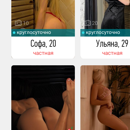
одного?
20 гостей.
10
20
Любишь ли ты танцевать? И ходишь л
круглосуточно
круглосуточно
в клубы?
Софа, 20
Ульяна, 29
Да.
частная
частная
Любишь ли ты в жизни туфли на шпил
часто ли в них ходишь?
Нет.
Какие подарки от гостей тебе нравитс
получать или хотела бы получить?
Деньги.