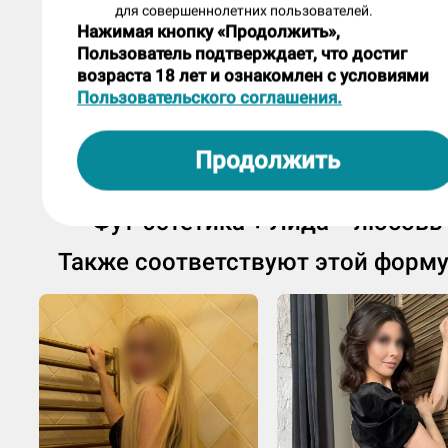
для совершеннолетних пользователей.
сценариям программ?
Нажимая кнопку «Продолжить»,
Пользователь подтверждает, что достиг
Я открыта ко всему новому.
возраста 18 лет и ознакомлен с условиями
Пользовательского соглашения.
Небольшой блиц. Я буду называть два
вариантa, а ты должна выбрать один 
Продолжить
них:
1) Откровенные прикосновения или "в
Фут-эстетика + Лида = любовь
сакуры"?
Также соответствуют этой форм
Откровенные прикосновения.
2) Приятный гость или хорошие чаевы
Хорошие чаевые.
3) 20 гостей без допов за сутки или ни