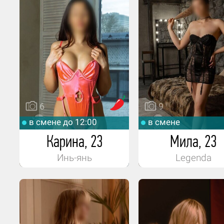
Да, часто.
Какие подарки от гостей тебе нравитс
получать или хотела бы получить?
Цветочки.
Твои любимые цветы?
6
9
Розы.
в смене до 12:00
в смене
Какое тебе нравится нижнее бельё? М
Карина, 23
Мила, 23
стринги или подвязки, кружевное, чул
Инь-янь
Legenda
определенный цвет?
Стринги. Белый.
Какое место кажется тебе по-настоя