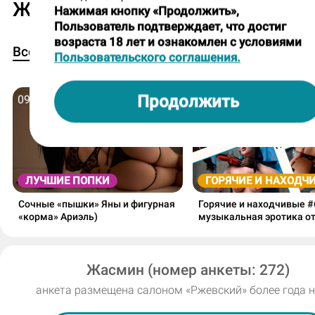
Жасмин в Журнале ДМ
Нажимая кнопку «Продолжить»,
Нравятся ли тебе необычные просьбы
Пользователь подтверждает, что достиг
гостей, нестандартные имитации или
возраста 18 лет и ознакомлен с условиями
2
1
1
Все
Лучшие попки
Горячие и находчивые
Пользовательского соглашения.
техники
массажа, какие-то ролевые темы, есл
Продолжить
09 мая 2026
03 декабря 2025
не противоречат правилам? Или ты б
любишь следовать стандартным
сценариям программ?
Да, конечно я "за".
ЛУЧШИЕ ПОПКИ
ГОРЯЧИЕ И НАХОДЧ
Сочные «пышки» Яны и фигурная
Горячие и находчивые #
Небольшой блиц. Я буду называть два
«корма» Ариэль)
музыкальная эротика от
вариантa, а ты должна выбрать один 
горячие танцы Светланы
светошоу Алисы!
них:
Жасмин (номер анкеты: 272)
1) Откровенные прикосновения или "в
анкета размещена салоном «Ржевский» более года 
сакуры"?