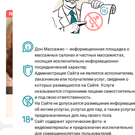
расположить к себе?
Быть щедрым.
Прикосновения к каким местам на те
тебе приятны?
Дон Массажио — информационная площадка о
Ножки, грудь.
массажных салонах и частных массажистах,
носящая исключительно информационно-
Во время сеанса ты любишь общаться
посреднический характер.
гостем или предпочитаешь тишину?
Администрация Сайта не является исполнителем,
6
6
заказчиком или получателем услуг, сведения о
Общение.
которых размещаются на Сайте. Услуги
сегодня (Вс) c 12:00
отдыхает
оказываются сторонними лицами самостоятельн
и под свою ответственность.
Пришел гость на базовую часовую
Аврора, 25
Кристина, 28
На Сайте не допускается размещение информаци
программу. Посоветуй ему твой люб
об интим-услугах, услугах для пар, а также услугах
Ржевский
Ржевский
предназначенных для лиц своего пола.
доп к стандарту?
Сайт содержит эротические фото- и
видеоматериалы и предназначен исключительно
Пип-шоу, фут-эстетика.
для совершеннолетних пользователей.