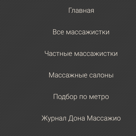
Любимые фильмы, сериалы? Может, ч
Главная
то запомнилось из последнего? Жанр
какой-то?
Все массажистки
Обожаю все турецкие!
Какого известного актера или
Частные массажистки
музыкального исполнителя ты хотела
видеть у тебя в гостях на массаже?
Массажные салоны
Всех турецких актёров! *смеётся*
Книга, которую ты с удовольствием г
Подбор по метро
перечитать или порекомендовать?
Журнал Дона Массажио
Я давно не читаю.
Какое качество у мужчин ты считаеш