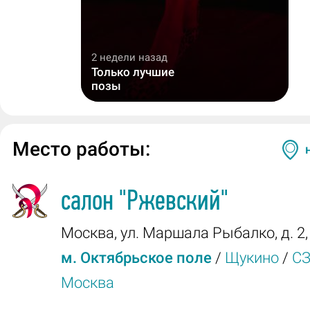
2 недели назад
Только лучшие
позы
Место работы:
салон
"Ржевский"
Москва
,
ул. Маршала Рыбалко, д. 2, 
м. Октябрьское поле
/
Щукино
/
С
Москва