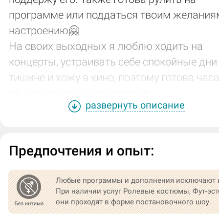
программе или поддаться твоим желания
настроению🤗
На своих выходных я люблю ходить на
концерты, устраивать себе спокойные дни
тишине и хожу в кино, поэтому готова час
общаться про кинематограф.
развернуть описание
Люблю ласки в свою сторону, аквапенный
массаж в душе и джакузи.
Приглашаю ценителей прекрасного и жду 
Предпочтения и опыт:
незабываемый массаж❤️
Любые программы и дополнения исключают 
При наличии услуг Ролевые костюмы, Фут-эст
они проходят в форме постановочного шоу.