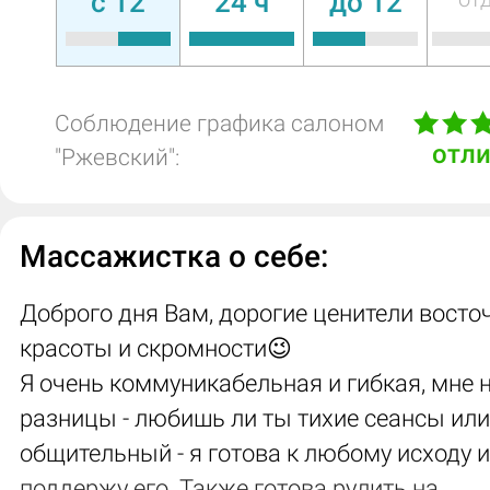
c 12
24 ч
до 12
Соблюдение графика салоном
отл
"Ржевский":
Массажистка о себе:
Доброго дня Вам, дорогие ценители восто
красоты и скромности😉
Я очень коммуникабельная и гибкая, мне 
разницы - любишь ли ты тихие сеансы или
общительный - я готова к любому исходу и
поддержу его. Также готова рулить на