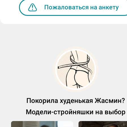
Пожаловаться на анкету
Откровенные.
2) Приятный гость или хорошие чаевы
Приятный гость.
3) 20 гостей без допов за сутки или ни
одного?
Конечно 20!
Любишь ли ты танцевать? И ходишь л
в клубы?
Да.
Покорила худенькая Жасмин?
Модели-стройняшки на выбор
Любишь ли ты в жизни туфли на шпил
часто ли в них ходишь?